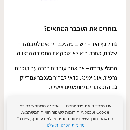
בוחרים את העכבר המתאים?
גודל כף היד
– חשוב שהעכבר יתאים למבנה היד
שלכם, אחרת הוא לא יספק את התמיכה הרצויה.
הרגלי עבודה
– אם אתם עובדים הרבה עם תוכנות
גרפיות או גיימינג, כדאי לבחור בעכבר עם דיוק
גבוה וכפתורים מותאמים אישית.
חוטי או אלחוטי
– למי שאוהב חופש תנועה, עכבר
אנו מכבדים את פרטיותכם — אתר זה משתמש בקובצי
אלחוטי הוא הבחירה הנכונה. מי שלא רוצה
Cookie וטכנולוגיות דומות לשיפור חוויית המשתמש,
התאמת תוכן אישי וניתוח סטטיסטי. למידע נוסף, עיינו ב־
להתעסק עם טעינות – עכבר חוטי יתאים יותר.
מדיניות הפרטיות שלנו
.