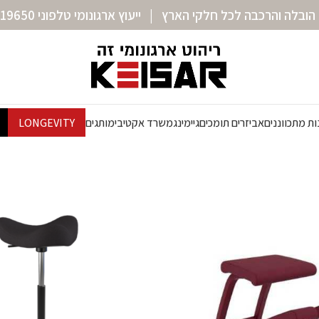
הובלה והרכבה לכל חלקי הארץ | ייעוץ ארגונומי טלפוני 072-3319650
ת מתכווננים
אביזרים תומכים
גיימינג
משרד אקטיבי
מותגים
LONGEVITY