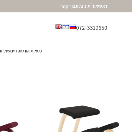
ראשי
אודותינו
בלוג
צור קשר
072-3319650
מציגים את כל ⁦11⁩ התוצאות
כסאות אורטופדיים
שולחנו
עמוד הבית
מותגים
Varier