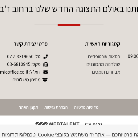
ו באולם התצוגה החדש שלנו ברחוב ז'בוטינסקי 
קטגוריות ראשיות
פרטי יצירת קשר
09:00-17:0 שישי 09:00-
כסאות אורטופדיים
טל:
072-3319650
שולחנות מתכווננים
פקס: 03-6810945
אביזרים תומכים
דוא”ל: info@ergonomicoffice.co.il
מחירון משלוחים
מדיניות פרטיות
הצהרת נגישות
תקנון האתר
אנו מכבדים את פרטיותכם — אתר זה משתמש בקובצי Cookie וטכנולוגיות דומות