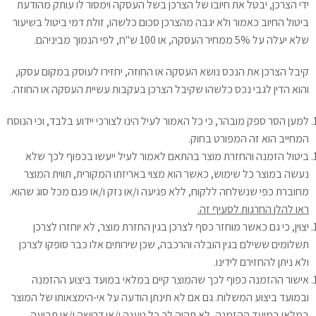
ידי הצרכן, יבטל את חיובו של הצרכן בשל העסקה וימסור לו עותק מהודעת
ביטול החיוב כאמור ולא יגבה מהצרכן סכום כלשהו, זולת דמי ביטול בשיעור
שלא יעלה על 5% ממחיר העסקה, או 100 ש"ח, לפי הנמוך מביניהם.
קיבל הצרכן את הנכס נושא העסקה או החוזה, יחזירו לעוסק במקום עסקו,
והוא הדין לגבי נכס כלשהו שקיבל הצרכן בעקבות עשיית העסקה או החוזה.
למען הסר ספק מובהר, כי כל האמור לעיל הינו לצורכי יידוע בלבד, וכי הנוסח
המחייב הוא זה המפורט בחוק.
ביטול הזמנה והחזרת מוצר בהתאם לאמור לעיל ייעשו בכפוף לכך שלא
נעשה במוצר כל שימוש, כאשר הוא מצוי באריזתו המקורית, תווית המוצר
מחוברת כפי שנשלחה ללקוח, ללא פגיעה ו/או נזק ו/או פגם מכל סוג שהוא.
ראו להלן החרגות לסעיף זה.
יצוין, כי גם כאשר מוחזר כסף לצרכן בגין החזרת מוצר, לא יוחזרו לצרכן
תשלומים ששילם בגין הובלה והרכבה, שכן שירותים אלו כבר סופקו לצרכן
ולא ניתן להחזירם לידינו.
אישור ההזמנה כפוף לכך שהמוצר קיים במלאי במועד ביצוע ההזמנה
ובמועד ביצוע המשלוח. גם אם לא תינתן הודעה על אי-הימצאותו של המוצר
במלאי במועד ההזמנה, לא תהיה לך כל טענה ו/או דרישה ו/או תביעה