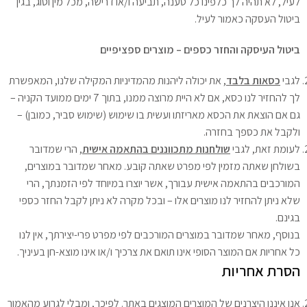
לעיל, לא תהיה לך כלפינו כל טענה, תביעה ו/או דרישה, מכל מין וסוג, בגין
ביטול העסקה כאמור לעיל.
ביטול העיסקה והחזר כספים – מוצרים ספציפיים
לגבי
כסאות בלבד
, את יכולה ליהנות מהמדיניות המקילה שלנו, המאפשרת
לך להחזיר לנו כסא, אם לא היית מרוצה ממנו, בתוך 7 ימים ממועד הקניה –
גם אם הוצאת את הכסא מאריזתו ועשית בו שימוש (שימוש סביר, כמובן) –
ולקבל את כספך בחזרה.
לעומת זאת, לגבי
שולחנות מתכווננים בהתאמה אישית
, הרי שמדובר
בשולחן שאתה מזמין לפי מפרט שאתה קובע. מאחר שמדובר במוצרים,
המורכבים בהתאמה אישית עבורך, אשר יוצרו במיוחד לפי הזמנתך, הרי
שלא ניתן להחזיר לנו מוצרים אלו – ובכל מקרה לא ניתן לקבל החזר כספי
בגינם.
בנוסף, מאחר שמדובר במוצרים המורכבים לפי מפרט פרי-יצירתך, אין לנו
כל אחריות אם המוצר הסופי אינו תואם את צרכיך ו/או אינו מוצא-חן בעיניך.
הסרת אחריות
אנו איננו היצרנים של המוצרים המוצגים באתר. לפיכך, ומבלי לגרוע מהאמור