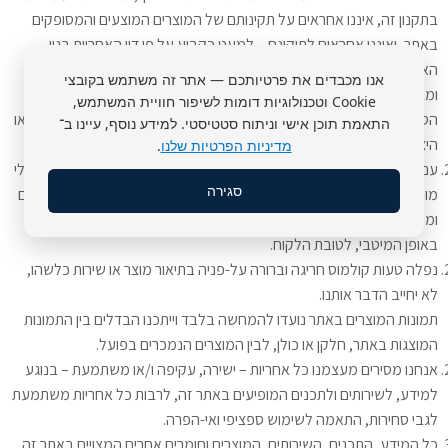
בתקנון זה, איננו אחראים על תקינותם של המוצרים המוצעים והמסופקים
באתר, ואיננו אחראים לתיקונם – למעט כקבוע על פי דין האחריות בגין
האמור, ככל שישנה על פי דין. אלא אם כן נכתב במפורש אחרת, כל מידע
אנו מכבדים את פרטיותכם — אתר זה משתמש בקובצי
ומצג המוצגים באתר לגבי שירות ואחריות בגין המוצרים, נמסרו לנו ע"י
Cookie וטכנולוגיות דומות לשיפור חוויית המשתמש,
הספקים ו/או היצרנים, והינם באחריותם הבלעדית והמלאה של הספקים ו/או
התאמת תוכן אישי וניתוח סטטיסטי. למידע נוסף, עיינו ב־
היצרנים.
מדיניות הפרטיות שלנו
.
עם זאת, אנו עושים מאמצים לשתף פעולה עם יצרנים וספקים אמינים ובעלי
סגירה
מוניטין. במקרה שתתקבלנה תלונות מצד הלקוחות, נפעיל מאמצים סבירים
ומקובלים אל מול היצרנים ו/או הספקים, בכדי לנסות ולפתור את התלונות
באופן המיטבי, לטובת הלקוח.
נפלה טעות קולמוס חריגה וברורה על-פניה בתיאור מוצר או שירות כלשהו,
לא יחייב הדבר אותנו.
תמונות המוצרים באתר נועדו להמחשה בלבד וייתכנו הבדלים בין התמונות
המוצגות באתר, חלקן או כולן, לבין המוצרים הנמכרים בפועל.
אנחנו מסירים מעצמנו כל אחריות – ישירה, עקיפה ו/או משתמעת – בנוגע
למידע, לשירותים ולתכנים המופיעים באתר זה, לרבות כל אחריות משתמעת
לגבי סחירות, התאמה לשימוש ספציפי ואי-הפרה.
כל המידע, התכנים, השירותים, המוצרים וחומרים אחרים המצויים באתר זה