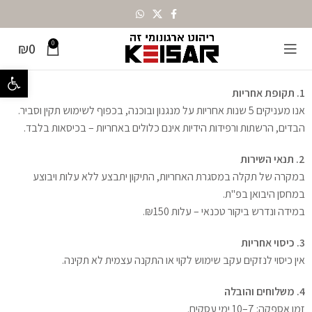
0
₪
0
תנאי שירות, אספקה ואחריות
פתח סרגל נ
1. תקופת אחריות
אנו מעניקים 5 שנות אחריות על מנגנון ובוכנה, בכפוף לשימוש תקין וסביר.
הבדים, הרשתות ורפידות הידיות אינם כלולים באחריות – בכיסאות בלבד.
2. תנאי השירות
במקרה של תקלה במסגרת האחריות, התיקון יתבצע ללא עלות ויבוצע
במחסן היבואן בפ"ת.
במידה ונדרש ביקור טכנאי – עלות ₪150.
3. כיסוי אחריות
אין כיסוי לנזקים עקב שימוש לקוי או התקנה עצמית לא תקינה.
4. משלוחים והובלה
זמן אספקה: 7–10 ימי עסקים.