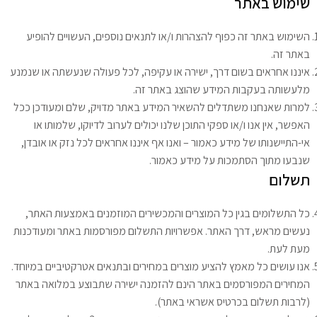
שימוש באתר
השימוש באתר זה כפוף להצהרות ו/או לתנאים נוספים, העשויים להופיע
באתר זה.
איננו אחראים בשום דרך, ישירה או עקיפה, לכל פעולה שנעשתה או שנמנע
מלעשותה בעקבות המידע שהוצג באתר זה.
למרות שאנחנו משתדלים להשאיר המידע באתר מדויק, שלם ומעודכן ככל
האפשר, אין אנו ו/או ספקי התוכן שלנו יכולים לערוב לדיוקו, שלמותו או
אי-התיישנותו של מידע כאמור – ואנו אף איננו אחראים לכל נזק או אובדן,
שנבעו מתוך הסתמכות על מידע כאמור.
תשלום
כל התשלומים בגין כל המוצרים והמכשירים המוזמנים באמצעות האתר,
נעשים מראש, דרך האתר. אפשרויות התשלום מפורסמות באתר ומעודכנות
מעת לעת.
אנו עושים כל מאמץ להציע מוצרים במחירים ובתנאים אטרקטיביים במיוחד.
המחירים המפורסמים באתר הינם להזמנה ישירה שתבוצע במלואה באתר
(לרבות תשלום בכרטיס אשראי באתר).