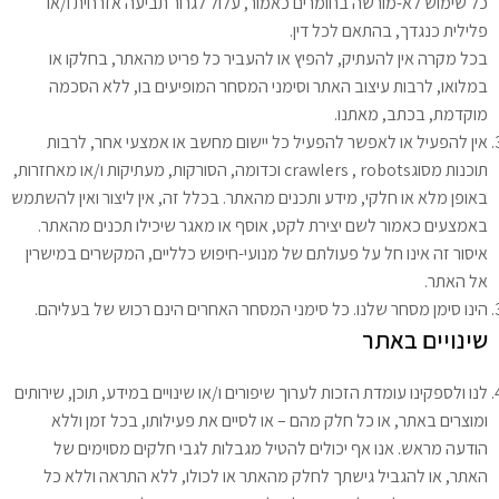
כל שימוש לא-מורשה בחומרים כאמור, עלול לגרור תביעה אזרחית ו/או
פלילית כנגדך, בהתאם לכל דין.
בכל מקרה אין להעתיק, להפיץ או להעביר כל פריט מהאתר, בחלקו או
במלואו, לרבות עיצוב האתר וסימני המסחר המופיעים בו, ללא הסכמה
מוקדמת, בכתב, מאתנו.
אין להפעיל או לאפשר להפעיל כל יישום מחשב או אמצעי אחר, לרבות
תוכנות מסוגcrawlers , robots וכדומה, הסורקות, מעתיקות ו/או מאחזרות,
באופן מלא או חלקי, מידע ותכנים מהאתר. בכלל זה, אין ליצור ואין להשתמש
באמצעים כאמור לשם יצירת לקט, אוסף או מאגר שיכילו תכנים מהאתר.
איסור זה אינו חל על פעולתם של מנועי-חיפוש כלליים, המקשרים במישרין
אל האתר.
הינו סימן מסחר שלנו. כל סימני המסחר האחרים הינם רכוש של בעליהם.
שינויים
באתר
לנו ולספקינו עומדת הזכות לערוך שיפורים ו/או שינויים במידע, תוכן, שירותים
ומוצרים באתר, או כל חלק מהם – או לסיים את פעילותו, בכל זמן וללא
הודעה מראש. אנו אף יכולים להטיל מגבלות לגבי חלקים מסוימים של
האתר, או להגביל גישתך לחלק מהאתר או לכולו, ללא התראה וללא כל