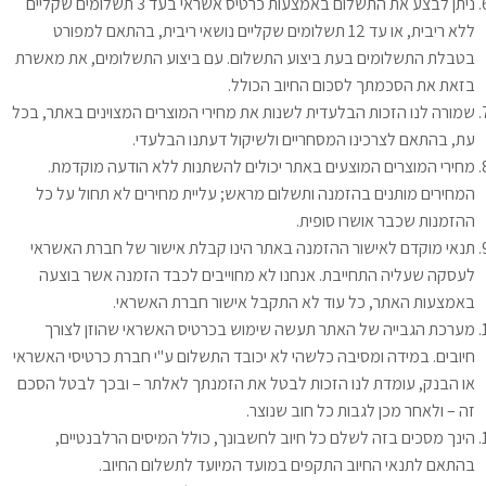
ניתן לבצע את התשלום באמצעות כרטיס אשראי בעד 3 תשלומים שקליים
ללא ריבית, או עד 12 תשלומים שקליים נושאי ריבית, בהתאם למפורט
בטבלת התשלומים בעת ביצוע התשלום. עם ביצוע התשלומים, את מאשרת
בזאת את הסכמתך לסכום החיוב הכולל.
שמורה לנו הזכות הבלעדית לשנות את מחירי המוצרים המצוינים באתר, בכל
עת, בהתאם לצרכינו המסחריים ולשיקול דעתנו הבלעדי.
מחירי המוצרים המוצעים באתר יכולים להשתנות ללא הודעה מוקדמת.
המחירים מותנים בהזמנה ותשלום מראש; עליית מחירים לא תחול על כל
ההזמנות שכבר אושרו סופית.
תנאי מוקדם לאישור ההזמנה באתר הינו קבלת אישור של חברת האשראי
לעסקה שעליה התחייבת. אנחנו לא מחוייבים לכבד הזמנה אשר בוצעה
באמצעות האתר, כל עוד לא התקבל אישור חברת האשראי.
מערכת הגבייה של האתר תעשה שימוש בכרטיס האשראי שהוזן לצורך
חיובים. במידה ומסיבה כלשהי לא יכובד התשלום ע"י חברת כרטיסי האשראי
או הבנק, עומדת לנו הזכות לבטל את הזמנתך לאלתר – ובכך לבטל הסכם
זה – ולאחר מכן לגבות כל חוב שנוצר.
הינך מסכים בזה לשלם כל חיוב לחשבונך, כולל המיסים הרלבנטיים,
בהתאם לתנאי החיוב התקפים במועד המיועד לתשלום החיוב.