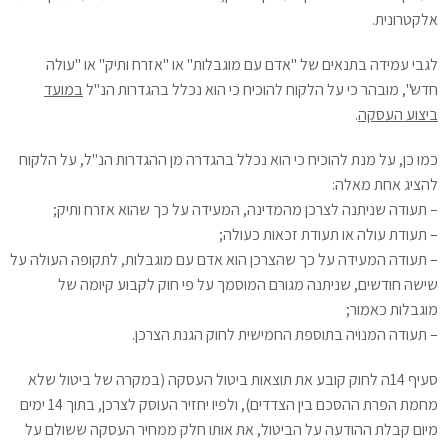
אלקטרונית.
לגבי עמידה בתנאים של "אדם עם מוגבלות" או "אזרח ותיק" או "עולה
חדש", מובהר כי על הלקוח להוכיח כי הוא נכלל בהגדרות הנ"ל
במועד
ביצוע העסקה
.
כמו כן, על מנת להוכיח כי הוא נכלל בהגדרה מן ההגדרות הנ"ל, על הלקוח
להציג אחת מאלה:
– תעודה שניתנה לצרכן מהמדינה, המעידה על כך שהוא אזרח ותיק;
– תעודת עולה או תעודת זכאות כעולה;
– תעודה המעידה על כך שהצרכן הוא אדם עם מוגבלות, לתקופה העולה על
שישה חודשים, שניתנה מגורם המוסמך על פי חוק לקבוע קיומה של
מוגבלות כאמור;
– תעודה המנויה בתוספת החמישית לחוק הגנת הצרכן.
סעיף 14ה לחוק קובע את תוצאות ביטול העסקה (במקרה של ביטול שלא
מחמת הפרת ההסכם בין הצדדים), ולפיו יחזיר העוסק לצרכן, בתוך 14 ימים
מיום קבלת ההודעה על הביטול, את אותו חלק ממחיר העסקה ששולם על