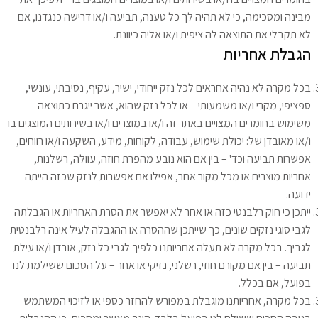
מבינה ומסכימה, כי לא תהיה לך כל טענה, תביעה ו/או דרישה כנגדנו, אם
לא תקבלי את התוצאה לה ציפית ו/או אליה כיוונת.
הגבלת
אחריות
בכל מקרה לא נהיה אחראים לכל נזק ייחודי, ישיר, עקיף, נסיבתי, עונשי,
ספציפי, מקרי ו/או משמעותי – או לכל נזק שהוא, אשר ייגרם כתוצאה
משימוש בחומרים המצויים באתר זה ו/או במוצרים ו/או בשירותים המוצגים בו
ו/או מאובדן של: יכולת שימוש, עבודה, לקוחות, מידע, השקעה ו/או רווחים,
אפשרות תביעה וכד' – בין אם הוא נובע מהפרת חוזה, עוולה, רשלנות,
אחריות מוצרים או מכל מקור אחר, אפילו אם אפשרות לנזק שכזה הייתה
ידועה.
ייתכן כי חוק רלבנטי כזה או אחר לא יאפשר את הסרת האחריות או הגבלתה
לגבי סוגי נזקים שונים, כך שייתכן שההסרה או ההגבלה לעיל אינה רלבנטית
לגביך. בכל מקרה לא תעלה אחריותנו כלפיך לגבי כל נזק, אובדן ו/או עילת
תביעה – בין אם מקורם חוזי, רשלני, נזיקי או אחר – על הסכום ששילמת לנו
בפועל, אם בכלל.
בכל מקרה, אחריותנו מוגבלת במפורש להחזר כספי או לזיכוי המשתמש