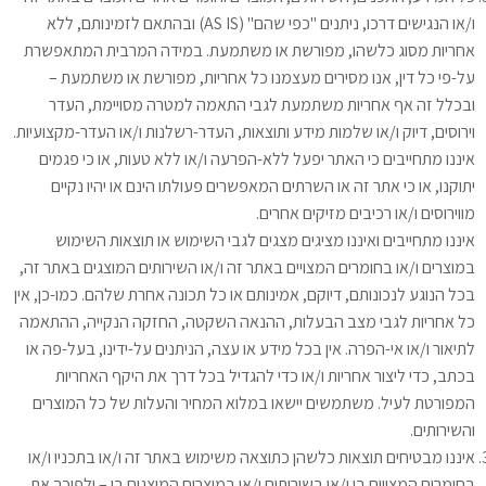
ו/או הנגישים דרכו, ניתנים "כפי שהם" (AS IS) ובהתאם לזמינותם, ללא
אחריות מסוג כלשהו, מפורשת או משתמעת. במידה המרבית המתאפשרת
על-פי כל דין, אנו מסירים מעצמנו כל אחריות, מפורשת או משתמעת –
ובכלל זה אף אחריות משתמעת לגבי התאמה למטרה מסויימת, העדר
וירוסים, דיוק ו/או שלמות מידע ותוצאות, העדר-רשלנות ו/או העדר-מקצועיות.
איננו מתחייבים כי האתר יפעל ללא-הפרעה ו/או ללא טעות, או כי פגמים
יתוקנו, או כי אתר זה או השרתים המאפשרים פעולתו הינם או יהיו נקיים
מווירוסים ו/או רכיבים מזיקים אחרים.
איננו מתחייבים ואיננו מציגים מצגים לגבי השימוש או תוצאות השימוש
במוצרים ו/או בחומרים המצויים באתר זה ו/או השירותים המוצגים באתר זה,
בכל הנוגע לנכונותם, דיוקם, אמינותם או כל תכונה אחרת שלהם. כמו-כן, אין
כל אחריות לגבי מצב הבעלות, ההנאה השקטה, החזקה הנקייה, ההתאמה
לתיאור ו/או אי-הפרה. אין בכל מידע או עצה, הניתנים על-ידינו, בעל-פה או
בכתב, כדי ליצור אחריות ו/או כדי להגדיל בכל דרך את היקף האחריות
המפורטת לעיל. משתמשים יישאו במלוא המחיר והעלות של כל המוצרים
והשירותים.
איננו מבטיחים תוצאות כלשהן כתוצאה משימוש באתר זה ו/או בתכניו ו/או
בחומרים המצויים בו ו/או בשירותים ו/או במוצרים המוצגים בו – ולפיכך את