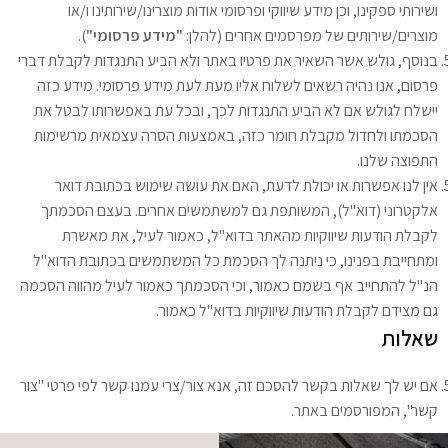
ושירותי ספקינו, וכן מידע שיווקי ופרסומי אודות מוצרינו/שירותינו ו/או
מוצרים/שירותים של מפרסמים אחרים (להלן:
"מידע פרסומי"
).
בנוסף, גולש אשר השאיר את פרטיו באתר ולא הביע התנגדות לקבלת דברי
פרסום, אנו נהיה רשאים לשלוח אליו מעת לעת מידע פרסומי. מידע כזה
יישלח לגולש אם לא הביע התנגדות לכך, ובכל עת באפשרותו לבטל את
הסכמתו ולחדול מקבלת חומר כזה, באמצעות הסרה עצמאית מרשימות
התפוצה שלנו.
אין לנו אפשרות או יכולת לדעת, האם את עושה שימוש בכתובת דואר
אלקטרוני (דוא"ל), המשותפת גם למשתמשים אחרים. בעצם הסכמתך
לקבלת הודעות שיווקיות מהאתר בדוא"ל, כאמור לעיל, את מאשרת
ומתחייבת בפנינו, כי ניתנה לך הסכמת כל המשתמשים בכתובת הדוא"ל
הנ"ל להתחייב אף בשמם כאמור, וכי הסכמתך כאמור לעיל מהווה הסכמה
גם מצידם לקבלת הודעות שיווקיות בדוא"ל כאמור.
שאלות
אם יש לך שאלות בקשר להסכם זה, אנא צור/צרי עמנו קשר לפי פרטי "צור
קשר", המפורסמים באתר.