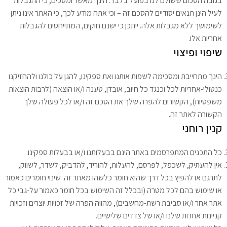
בגובה הסכום ששולם לנו בפועל בלבד. הינך מאשר ומסכים, כי ההגבלות
לעיל הינן תנאים יסודיים להסכם זה – וכי אתה מודע לכך, כי האתר אינו ניתן
לשימושך ללא מגבלות אלה. ייתכן כי ישנם חוקים, המתייחסים להגבלות
אחריות אלו.
שיפוי
ופיצוי
הינך מתחייבת ומסכימה לשפות אותנו ואת ספקינו, להגן על כולנו ולהחזיקנו
כנטולי-אחריות לכל וכנגד כל חיוב, אובדן, טענה ו/או הוצאה (לרבות הוצאות
משפטיות), הקשורים להפרה שלך את הסכם זה ו/או לכל פעולה שלך
הקשורה לאתר זה.
קנין
רוחני
כל התכנים המתפרסמים באתר הינם בבעלותנו ו/או בבעלות ספקינו.
אין להעתיק, לשכפל, לפרסם, להעלות, להוריד, להדביק, לשדר, לשווק,
לתרגם או להפיץ בכל דרך שהיא חומר כלשהו מאתר זה. שינוי חומרים כאמור
או שימוש בהם לכל מטרה (ובכלל זה השימוש בכל חומר כאמור על-גבי כל
אתר אחר ו/או סביבת רשת-מחשבים), מהווה הפרה של זכויות יוצרים וזכויות
קניינות אחרות שלנו ו/או של צדדים שלישיים.