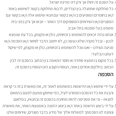
על הסכם זה יחולו אך ורק דיני מדינת ישראל.
כל מחלוקת שתתגלה בין הצדדים, לרבות מחלוקת בקשר לשימוש באתר
ו/או בחומרים המופיעים בו ו/או בקשר עם תנאי שימוש אלה ו/או בקשר עם
המוצרים ו/או השירותים המסופקים דרך האתר – יובאו אך ורק בפני בית
משפט בעל-סמכות בתל-אביב.
אנחנו נהיה זכאים להשתמש בזכויותינו, כולן או מקצתן, בכל עת שנמצא
לנכון – ובכל מקרה שלא נעשה כן, לא יחשב הדבר לוויתור ו/או הסכמה ו/או
מניעה מצידנו – ואנו נוכל להשתמש בזכויותינו, כולן או מקצתן, לפי שיקול
דעתנו הבלעדי.
בכל מקום בו תמצא סתירה או חוסר התאמה בין הכתוב בהסכם זה לבין
הכתוב בחלקים אחרים באתר, הנוסח הקובע הינו הנוסח בהסכם זה.
הסכמה
על-ידי שימוש ו/או הירשמות כמשתמש לאתר זה, את מאשרת בזה כי קראת
והבנת את כל ההסכם המפורט לעיל, כפי שיתוקן מפעם לפעם בהתאם
לתנאיו – וכי את מסכימה להיות מחויבת בהסכם זה ובתנאיו, במלואם.
על ידי ביצוע הרשמה באתר ו/או ביצוע הזמנה באמצעות האתר, את מאשרת
ונותנת לנו הסכמתך למשלוח אליך של מידע בדבר מוצרים, שירותים שלנו