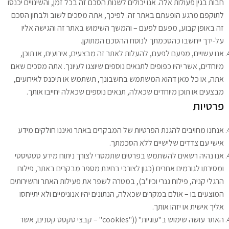
חבות בגין פעולות אלה. אנו יכולים לשנות הסכם זה בכל זמן, והשינויים יכנסו
לתוקפם מרגע הופעתם באתר זה. לפיכך, אתה מסכים לשוב ולבחון הסכם
זה באופן קבוע, מפעם לפעם – והמשך השימוש באתר זה והגישה אליו
על-ידך ייחשבו כהסכמתך לנוסח ההסכם המתוקן.
אנו עשויים, מפעם לפעם, להעלות לאתר זה מבצעים, אירועים, או תוכן,
מיוחדים, אשר יהיו כפופים לתנאים נוספים שיוצגו לעיונך. אתה מסכים שאם
אתה, או כל מאן דהוא המשתמש בחשבונך, תשתמש או תיכנס לאירועים,
מבצעים או תוכן מיוחדים שכאלה, תנאים נוספים שכאלה יחייבו אותך.
פרטיות
אנחנו מחויבים להגנת הפרטיות של המבקרים באתר ואיננו חולקים מידע
אישי עם צדדים שלישיים ללא הסכמתך.
אנו נהיה רשאים להשתמש בפרטים שתמסרי לצורך ניתוח מידע סטטיסטי
ומסירתו לגורמים אחרים (כגון לצורכי בחינת מספר מבקרים באתר, פילוח
הרגלי קניה, פילוח גנרי וכיו"ב), במטרה לשפר את פעילות האתר והשירותים
המוצעים בו – אולם במקרים שכאלה, הנתונים יהיו אנונימיים ולא יתייחסו
אליך אישית או יזהו אותך.
האתר עושה שימוש ב"עוגיות" (("cookies" – קבצי טקסט קטנים, אשר