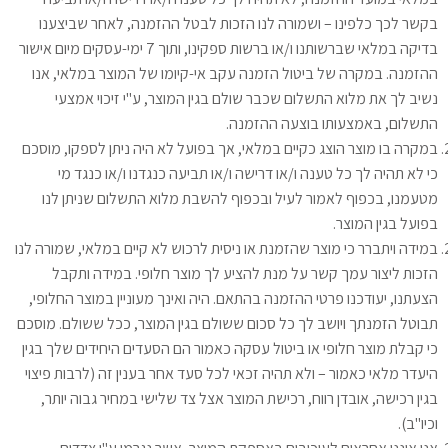
בקשר לכך כלפינו – ושמורה לנו הזכות לבטל ההזמנה, לאחר שביצענו
בדיקה במלאי שברשותנו ו/או ברשות ספקינו, ותוך 7 ימי-עסקים מיום אישור
ההזמנה. במקרה של ביטול הזמנה עקב אי-קיומו של המוצר במלאי, אנו
נשיב לך את מלוא התשלום שכבר שולם בגין המוצר, ע"י זיכוי אמצעי
התשלום, באמצעותו בוצעה ההזמנה.
במקרה בו מוצר הוצג כקיים במלאי, אך בפועל לא היה ניתן לספקו, מוסכם
כי לא תהיה לך כל טענה ו/או דרישה ו/או תביעה כנגדנו ו/או כנגד מי
מטעמנו, בכפוף לאמור לעיל ובכפוף להשבת מלוא התשלום שניתן לנו
בפועל בגין המוצר.
במידה ויתברר כי מוצר שהזמנת או ניסית לרכוש לא קיים במלאי, שמורה לנו
הזכות ליצור עמך קשר על מנת להציע לך מוצר חלופי. במידה ותקבל
הצעתנו, יעודכנו פרטי ההזמנה בהתאם. היה ואינך מעוניין במוצר החלופי,
תבוטל הזמנתך ויושב לך כל סכום ששולם בגין המוצר, ככל ששולם. מוסכם
כי קבלת מוצר חלופי או ביטול עסקה כאמור הם הסעדים היחידים שלך בגין
היעדר מלאי כאמור – ולא תהיה זכאי לכל סעד אחר בענין זה (לרבות פיצוי
בגין רכישה, אובדן רווח, רכישת המוצר אצל צד שלישי במחיר גבוה יותר,
וכיו"ב).