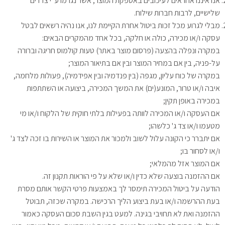
אנו איננו אחראים לעיכובים באספקת המוצר, אשר נגרמו ע"י צדדים
שלישיים, לרבות חברות שילוח.
מבלי לגרוע מכל זכות ביטול אחרת הקיימת לנו, אנו נהיה רשאים לבטל
עסקה ו/או מכירה, כולה או חלקה, בכל אחד מהמקרים הבאים:
במקרה ונפלה בהצעה (פרסום מוצר באתר) טעות קולמוס חריגה וברורה
על-פניה, בין אם במחיר המוצר ובין אם בתיאור המוצר;
במקרה של כוח עליון, מגפה (בין פנדמיה ובין אפידמיה), פעולות מלחמה,
איבה ו/או טרור, המונע(ים) את המשך המכירה, ביצועה או השתתפות
במכירה באופן תקין;
אם העסקה ו/או המכירה לוותה בפעילות בלתי חוקית של הלקוח ו/או מי
מטעמו ו/או צד ג' כלשהו;
אם יתברר כי הקונה עלול לשוב ולמכור את המוצר או השירות בו זכה לצד ג'
ו/או לסחור בו;
אם המוצר אזל מהמלאי;
אם ההזמנה בוצעה שלא כדין ו/או שלא על פי הוראות תקנון זה.
הודעה על ביטול המכירה תימסר לך באמצעות פרטי הקשר אותם מסרת
בעת ההרשמה ו/או בעת ביצוע הליך הרכישה. במקרה שכזה, תבוטל
ההזמנה ואת לא תחויבי בגינה. למעט בגין השבת סכום העסקה כאמור