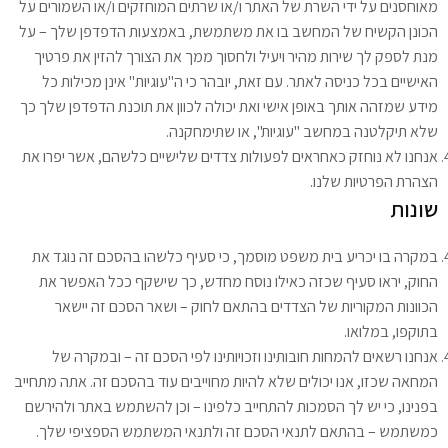
מאוחסנים על ידי השרת של האתר ו/או שרתים המוחזקים ו/או השמורים על
הכונן הקשיח של המחשב בו את משתמשת, באמצעות הדפדפן שלך – על
מנת לספק לך שירות מהיר ויעיל ולחסוך ממך את הצורך להזין את פרטיך
האישיים בכל כניסה לאתר. עם זאת, יובהר כי ה"עוגיות" אינן מכילות כל
מידע שמזהה אותך באופן אישי ואת יכולה לכוון את תוכנת הדפדפן שלך כך
שלא תיקלטנה במחשב "עוגיות", או שתימחקנה.
אנחנו לא נוחזק כאחראים לפעולות צדדים שלישיים כלשהם, אשר יפרו את
הצהרת הפרטיות שלנו.
שונות
במקרה בו יכריע בית משפט מוסמך, כי סעיף כלשהו בהסכם זה נוגד את
החוק, יראו סעיף שכזה כאילו נוסח מחדש, כך שישקף ככל האפשר את
הכוונות המקוריות של הצדדים בהתאם לחוק – ושאר הסכם זה יישאר
בתוקפו, במלואו.
אנחנו רשאים להמחות חובותינו וזכויותינו לפי הסכם זה – ובמקרה של
המחאה שכזו, אנו יכולים שלא להיות מחוייבים עוד בהסכם זה. אתה מתחייב
בפנינו, כי יש לך הסמכות להתחייב כלפינו – וכן להשתמש באתר ולהירשם
כמשתמש – בהתאם לתנאי הסכם זה ולתנאי המשתמש הספציפי שלך.