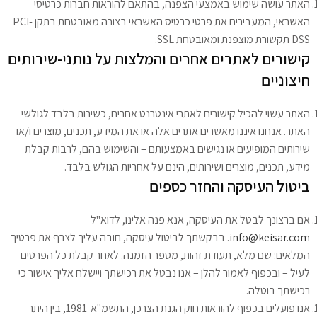
האתר עושה שימוש באמצעי הצפנה, בהתאם להוראות חברות כרטיסי
האשראי, המעבירים את פרטי כרטיס האשראי בצורה מאובטחת בתקן PCI-
DSS תקשורת מוצפנת ומאובטחת SSL.
קישורים
לאתרים
אחרים והמלצות על נותני-שירותים
חיצוניים
האתר עשוי להכיל קישורים לאתרי אינטרנט אחרים, כשירות בלבד לגולשי
האתר. אנחנו איננו מאשרים אתרים אלה או את המידע, תכנים, מוצרים ו/או
שירותים המופיעים או נגישים באמצעותם – והשימוש בהם, לרבות קבלת
מידע, תכנים, מוצרים ושירותים, הינם על אחריות הגולש בלבד.
ביטול העיסקה והחזר כספים
אם ברצונך לבטל את העיסקה, אנא פנה אלינו, לדוא"ל
info@keisar.com
. בבקשתך לביטול עיסקה, חובה עליך לצרף את פרטיך
המלאים: שם מלא, תעודת זהות, מספר הזמנה. לאחר קבלת כל הפרטים
לעיל – ובכפוף לאמור להלן – אנו נבטל את רכישתך ויישלח אליך אישור כי
רכישתך בוטלה.
אנו פועלים בכפוף להוראות חוק הגנת הצרכן, התשמ"א-1981, בין היתר