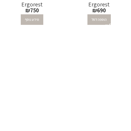
Ergorest
Ergorest
₪
750
₪
690
הוספה לסל
מידע נוסף