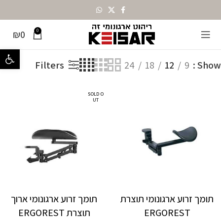
0
₪
0
מציגים את כל ⁦2⁩ התוצאות
עמוד הבית
מותגים
Ergorest
פתח סרגל נ
Filters
24
18
12
9
Show
SOLD O
UT
תומך זרוע ארגונומי תוצרת
תומך זרוע ארגונומי ארוך
ERGOREST
תוצרת ERGOREST