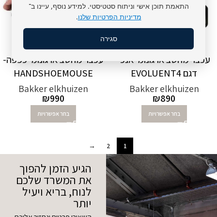
התאמת תוכן אישי וניתוח סטטיסטי. למידע נוסף, עיינו ב־
מדיניות הפרטיות שלנו
.
סגירה
עכבר מחשב ארגונומי אנכי
עכבר מחשב ארגונומי כפפה-
דגם EVOLUENT4
HANDSHOEMOUSE
Bakker elkhuizen
Bakker elkhuizen
₪
990
₪
890
בחר אפשרויות
בחר אפשרויות
→
2
1
הגיע הזמן להפוך
את המשרד שלכם
לנוח, בריא ויעיל
יותר