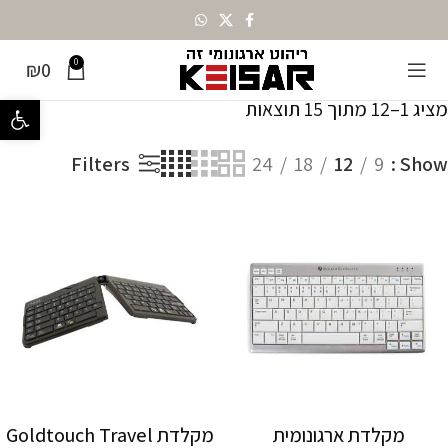
0
₪
0
עמוד הבית
מותגים
Bakker elkhuizen
מציג 1–12 מתוך 15 תוצאות
פתח סרגל נ
Filters
24
18
12
9
Show
מקלדת ארגונומית
מקלדת Goldtouch Travel