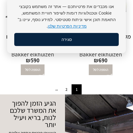
אנו מכבדים את פרטיותכם — אתר זה משתמש בקובצי
Cookie וטכנולוגיות דומות לשיפור חוויית המשתמש,
התאמת תוכן אישי וניתוח סטטיסטי. למידע נוסף, עיינו ב־
מדיניות הפרטיות שלנו
.
מקלדת ארגונומית BAKKER
מעמד ארגונומי לנייד עם
סגירה
לבנה
תצוגת דף מקדימה
Bakker elkhuizen
Bakker elkhuizen
₪
590
₪
690
הוספה לסל
הוספה לסל
→
2
1
הגיע הזמן להפוך
את המשרד שלכם
לנוח, בריא ויעיל
יותר