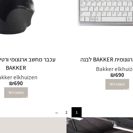
ת BAKKER לבנה
עכבר מחשב ארגונומי ורטיק
BAKKER
Bakker elkhui
₪
690
kker elkhuizen
₪
690
הוספה לסל
הוספה לסל
→
2
1