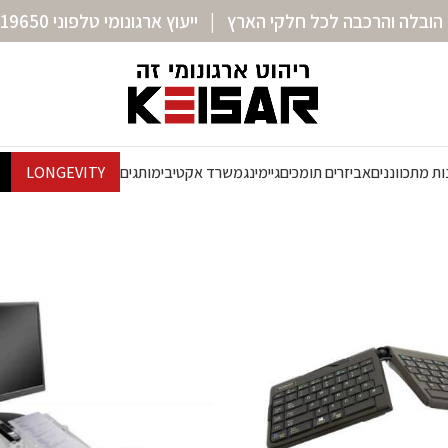
הובלה והרכבה לכל חלקי הארץ | ייעוץ ארגונומי טלפוני 072-3319650
ת מתכווננים
אביזרים תומכים
גיימינג
משרד אקטיבי
מותגים
LONGEVITY