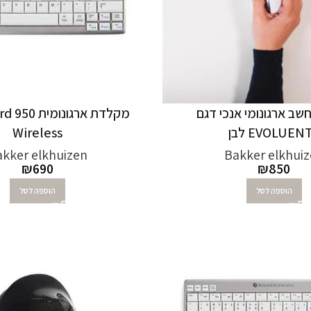
ב ארגונומי אנכי דגם
מקלדת ארגונו
EVOLUEN לבן
Wireless
kker elkhuizen
Bakker elkhui
₪
690
₪
850
הוספה לסל
הוספה לסל