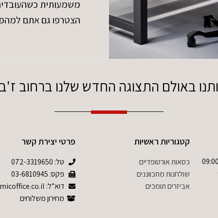
משמעותית כשהעובדים נ
הצטרפו גם אתם למהפ
ו באולם התצוגה החדש שלנו ברחוב ז'בוטינסקי 
קטגוריות ראשיות
פרטי יצירת קשר
09:00-17:0 שישי 09:00-
כסאות אורטופדיים
טל:
072-3319650
שולחנות מתכווננים
פקס: 03-6810945
אביזרים תומכים
דוא”ל: info@ergonomicoffice.co.il
מחירון משלוחים