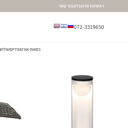
ראשי
אודותינו
בלוג
צור קשר
072-3319650
מציג 1–12 מתוך 15 תוצאות
כסאות אורטופדיים
שולחנו
עמוד הבית
מותגים
Bakker elkhuizen