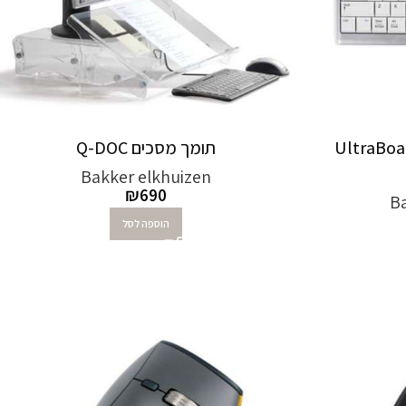
מית UltraBoard 950
תומך מסכים Q-DOC‏
Bakker elkhuizen
₪
690
Ba
הוספה לסל