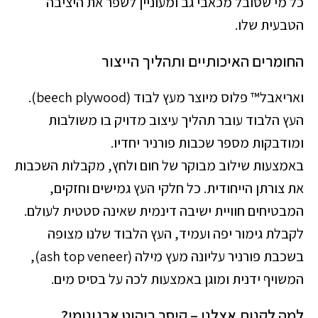
כל מי שסובל מכאבי גב ומעוניין לשפר את היציבה
הטבעית שלו.
החומרים האיכותיים ותהליך הייצור
ואריאבל™ פלוס מיוצר מעץ לבוד (beech plywood).
העץ הלבוד עובר תהליך עיצוב מדויק בו משולבות
ומודבקות מספר שכבות פורניר יחדיו.
באמצעות שילוב מבוקר של חום ולחץ, מקבלות השכבות
את צורתן הייחודית. כל חלקי העץ גמישים וחזקים,
המבטיחים חוויית ישיבה דינמית שאינה סטטית לעולם.
לקבלת גימור יפה ועמיד, העץ הלבוד שלנו מצופה
בשכבת פורניר עליונה מעץ מילה (ash top veneer),
המשויף ידנית ומוגן באמצעות לכה על בסיס מים.
למה לקנות אצלנו – קיסר ריהוט ארגונומי?