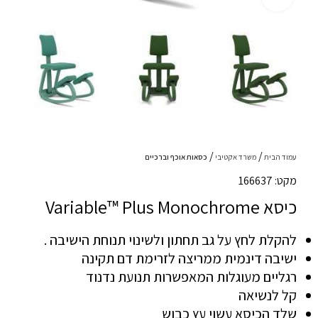
עמוד הבית
משרד אקטיבי
כסאות אוכף וברכיים
מקט: 166637
כיסא Variable™ Plus Monochrome
להקלת לחץ על גב תחתון ולשינוי תנוחת הישיבה .
ישיבה דינמית ממריצה לזרימת דם תקינה
רגליים מעוגלות המאפשרות תנועת נדנוד
קל לנשיאה
שלד הכיסא עשוי עץ כבוש