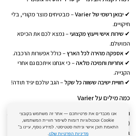
✔
יבואן רשמי של Varier
– מבטיחים מוצר מקורי, בלי
חיקויים.
✔
שירות אישי וייעוץ מקצועי
– נמצא לכם את הכיסא
המושלם.
✔
אספקה מהירה לכל הארץ
– כולל אפשרות הרכבה.
✔
אחריות ותמיכה מלאה
– כי אנחנו איתכם גם אחרי
הקנייה.
✔
חוויית ישיבה ששווה כל שקל
– הגב שלכם יגיד תודה!
כמה מילים על Varier
וריאר (Varier) היא חברה נורווגית שנוסדה בשם Stokke
אנו מכבדים את פרטיותכם — אתר זה משתמש בקובצי
Cookie וטכנולוגיות דומות לשיפור חוויית המשתמש,
(סטוקה) ולאחר מכן הפכה ל-Varier. החברה ידועה
התאמת תוכן אישי וניתוח סטטיסטי. למידע נוסף, עיינו ב־
במיוחד בעיצובים הארגונומיים החדשניים שלה, כולל
מדיניות הפרטיות שלנו
.