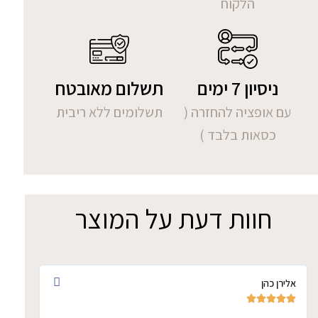
הלקוח
ניסיון 7 ימים
תשלום מאובטח
עם אופציה להחזרה (
תשלומים ללא ריבית
כסאות בלבד )
חוות דעת על המוצר
אלירן כהן
אתי ד







