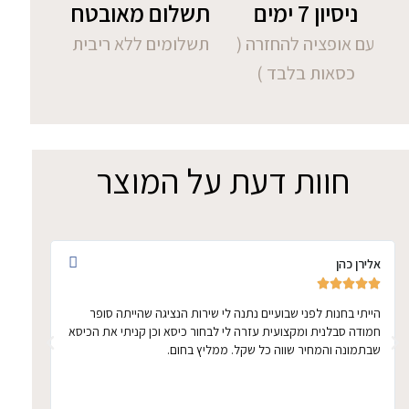
ניסיון 7 ימים
תשלום מאובטח
עם אופציה להחזרה (
תשלומים ללא ריבית
כסאות בלבד )
חוות דעת על המוצר
אלירן כהן
אתי ד








הייתי בחנות לפני שבועיים נתנה לי שירות הנציגה שהייתה סופר
הכיסא 
חמודה סבלנית ומקצועית עזרה לי לבחור כיסא וכן קניתי את הכיסא
ממושכ
שבתמונה והמחיר שווה כל שקל. ממליץ בחום.