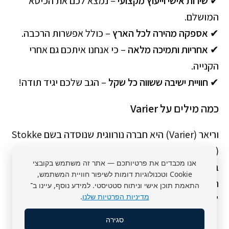
✔
שירות אישי וייעוץ מקצועי
– נמצא לכם את הכיסא
המושלם.
✔
אספקה מהירה לכל הארץ
– כולל אפשרות הרכבה.
✔
אחריות ותמיכה מלאה
– כי אנחנו איתכם גם אחרי
הקנייה.
✔
חוויית ישיבה ששווה כל שקל
– הגב שלכם יגיד תודה!
כמה מילים על Varier
וריאר (Varier) היא חברה נורווגית שנוסדה בשם Stokke
(סטוקה) ולאחר מכן הפכה ל-Varier. החברה ידועה
אנו מכבדים את פרטיותכם — אתר זה משתמש בקובצי
במיוחד בעיצובים הארגונומיים החדשניים שלה, כולל
Cookie וטכנולוגיות דומות לשיפור חוויית המשתמש,
הכיסא המפורסם Variable™ (ואריאבל), שנקרא בעבר
התאמת תוכן אישי וניתוח סטטיסטי. למידע נוסף, עיינו ב־
מדיניות הפרטיות שלנו
.
"Balans".
סגירה