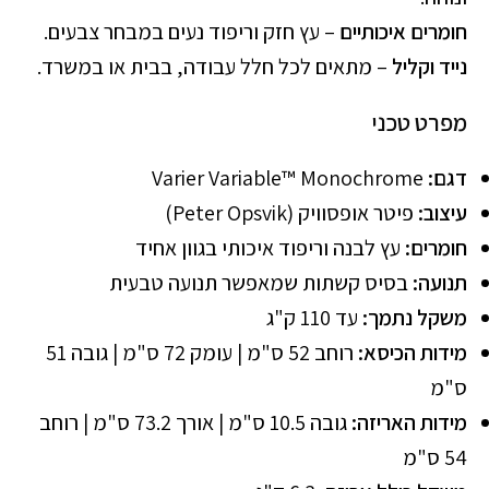
חומרים איכותיים
– עץ חזק וריפוד נעים במבחר צבעים.
נייד וקליל
– מתאים לכל חלל עבודה, בבית או במשרד.
מפרט טכני
דגם:
Varier Variable™ Monochrome
עיצוב:
פיטר אופסוויק (Peter Opsvik)
חומרים:
עץ לבנה וריפוד איכותי בגוון אחיד
תנועה:
בסיס קשתות שמאפשר תנועה טבעית
משקל נתמך:
עד 110 ק"ג
מידות הכיסא:
רוחב 52 ס"מ | עומק 72 ס"מ | גובה 51
ס"מ
מידות האריזה:
גובה 10.5 ס"מ | אורך 73.2 ס"מ | רוחב
54 ס"מ