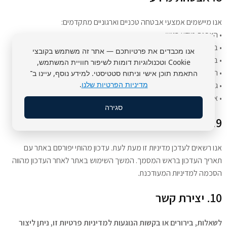
אנו מיישמים אמצעי אבטחה טכניים וארגוניים מתקדמים:
• הצפנת מידע רגיש
• בקרת גישה מבוססת הרשאות
אנו מכבדים את פרטיותכם — אתר זה משתמש בקובצי
• ביקורת וניטור מתמיד
Cookie וטכנולוגיות דומות לשיפור חוויית המשתמש,
• הכשרת עובדים בנושא אבטחת מידע
התאמת תוכן אישי וניתוח סטטיסטי. למידע נוסף, עיינו ב־
מדיניות הפרטיות שלנו
.
• גיבוי קבוע של מידע
• אבטחת נתוני תשלום לפי תקני PCI DSS
סגירה
9. שינוי במדיניות הפרטיות
אנו רשאים לעדכן מדיניות זו מעת לעת. עדכון מהותי יפורסם באתר עם
תאריך העדכון בראש המסמך. המשך השימוש באתר לאחר העדכון מהווה
הסכמה למדיניות המעודכנת.
10. יצירת קשר
לשאלות, בירורים או בקשות הנוגעות למדיניות פרטיות זו, ניתן ליצור