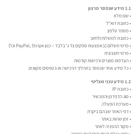
1.1 מידע שנמסר מרצון
• שם מלא
• כתובת דוא"ל
• מספר טלפון
• כתובת למשלוח ולחיוב
• פרטי תשלום (באמצעות ספקים צד ג' בלבד – כגון PayPal, Stripe וכו')
• פרטי חשבונית
• העדפות מוצרים ורכישות קודמות
• כל מידע אחר שנמסר בתהליך הרכישה או בטפסים מקוונים
1.2 מידע טכני ואנליטי
• כתובת IP
• סוג הדפדפן והמכשיר
• מערכת הפעלה
• דפי האתר שבהם ביקרת
• זמן שהות באתר
• מקור ההפניה לאתר
• נתוני עגלת קניות והתנהגות רכישה