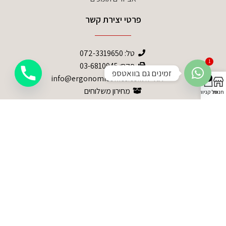
פרטי יצירת קשר
טל:
072-3319650
1
פקס: 03-6810945
זמינים גם בוואטספ
דוא”ל: info@ergonomicoffice.co.il
0
מחירון משלוחים
חנות
סל קניות
האתר עומד בתקני אבטחה המחמירים ביותר
© כל הזכויות שמורות לקיסר -ריהוט ארגונומי
מדיניות פרטיות
הצהרת נגישות
תקנון האתר
עיצוב ובניה NDESIGN