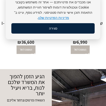
אנו מכבדים את פרטיותכם — אתר זה משתמש בקובצי
Cookie וטכנולוגיות דומות לשיפור חוויית המשתמש,
התאמת תוכן אישי וניתוח סטטיסטי. למידע נוסף, עיינו ב־
מדיניות הפרטיות שלנו
.
שולחן חשמלי מנהלים דגם
שולחן חשמלי מנהלים דגם I-
סגירה
WORK
UP1
sunon
sunon
₪
36,600
₪
6,990
הוספה לסל
הוספה לסל
הגיע הזמן להפוך
את המשרד שלכם
לנוח, בריא ויעיל
יותר
השאירו פרטים ונחזור אליכם