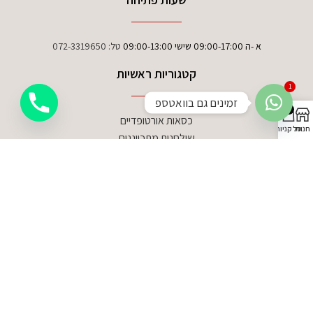
א -ה 09:00-17:00 שישי 09:00-13:00
טל:
072-3319650
קטגוריות ראשיות
1
זמינים גם בוואטספ
0
כסאות אורטופדיים
חנות
סל קניות
שולחנות מתכווננים
אביזרים תומכים
פרטי יצירת קשר
טל:
072-3319650
פקס: 03-6810945
דוא”ל: info@ergonomicoffice.co.il
מחירון משלוחים
האתר עומד בתקני אבטחה המחמירים ביותר