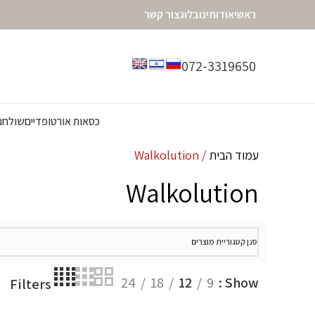
ראשי
אודותינו
בלוג
צור קשר
072-3319650
כסאות אורטופדיים
שולחנו
עמוד הבית
Walkolution
Walkolution
סנן קטגוריית מוצרים
24
18
12
9
Show
Filters