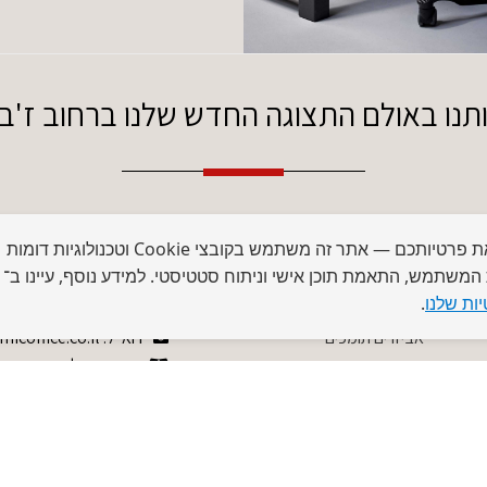
ו באולם התצוגה החדש שלנו ברחוב ז'בוטינסקי 
קטגוריות ראשיות
פרטי יצירת קשר
אנו מכבדים את פרטיותכם — אתר זה משתמש בקובצי Cookie וטכנולוגיות דומות
 המשתמש, התאמת תוכן אישי וניתוח סטטיסטי. למידע נוסף, עיינו ב־
09:00-17:0 שישי 09:00-
כסאות אורטופדיים
טל:
072-3319650
ות שלנו
.
שולחנות מתכווננים
פקס: 03-6810945
אביזרים תומכים
דוא”ל: info@ergonomicoffice.co.il
מחירון משלוחים
מדיניות פרטיות
הצהרת נגישות
תקנון האתר