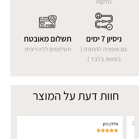
הלקוח
ניסיון 7 ימים
תשלום מאובטח
עם אופציה להחזרה (
תשלומים ללא ריבית
כסאות בלבד )
חוות דעת על המוצר
אלירן כהן
אתי ד







