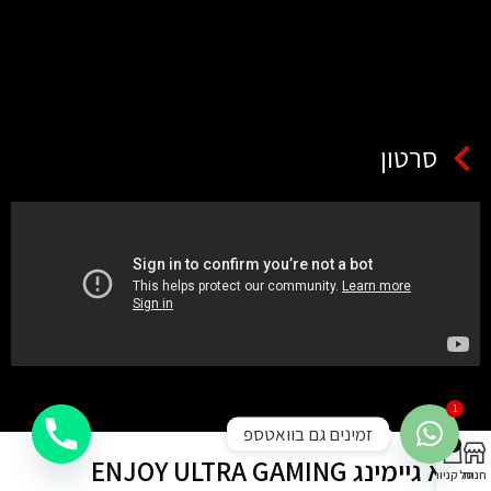
סרטון
1
זמינים גם בוואטספ
0
כיסא גיימינג ENJOY ULTRA GAMING
חנות
סל קניות