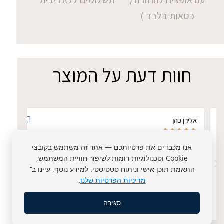
כסאות בלבד )
חוות דעת על המוצר
אלירן כהן
אתי ד








אנו מכבדים את פרטיותכם — אתר זה משתמש בקובצי
הייתי בחנות לפני שבועיים נתנה לי שירות הנציגה שהייתה סופר
הכיסא 
חמודה סבלנית ומקצועית עזרה לי לבחור כיסא וכן קניתי את הכיסא
ממושכ
Cookie וטכנולוגיות דומות לשיפור חוויית המשתמש,
שבתמונה והמחיר שווה כל שקל. ממליץ בחום.
התאמת תוכן אישי וניתוח סטטיסטי. למידע נוסף, עיינו ב־
מדיניות הפרטיות שלנו
.
סגירה