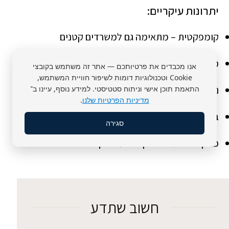
יתרונות עיקריים:
קומפקטית – מתאימה גם למשרדים קטנים
מעוצבת – מוסיפה טאץ' עיצובי לכל עמדה
אנו מכבדים את פרטיותכם — אתר זה משתמש בקובצי
Cookie וטכנולוגיות דומות לשיפור חוויית המשתמש,
ניידת – קלה להזזה בין עמדות
התאמת תוכן אישי וניתוח סטטיסטי. למידע נוסף, עיינו ב־
מדיניות הפרטיות שלנו
.
בטוחה – כוללת נעילה איכותית
סגירה
פונקציונלית – אחסון נוח ומאורגן
חשוב שתדע