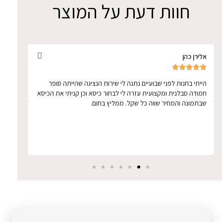
חוות דעת על המוצר
אלירן כהן
אתי ד








הייתי בחנות לפני שבועיים נתנה לי שירות הנציגה שהייתה סופר
הכיסא 
חמודה סבלנית ומקצועית עזרה לי לבחור כיסא וכן קניתי את הכיסא
ממושכ
שבתמונה והמחיר שווה כל שקל. ממליץ בחום.
מעמד מגביה למחשב נייד/