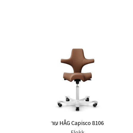
HÅG Capisco 8106 עור
Flokk