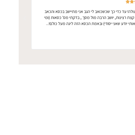







לה! עד כדי כך שכשכואב לי הגב אני מתיישב בכסא והכאב
הכסא הכי טוב שק
 קצת רצינות, יושב הרבה מול מסך , בדקתי מס' כסאות (ומי
שניתן להגיע אל
ותי יודע שאני יסודי) ובאמת הכסא הזה ליגה מעל כולם!...
החלפתי כל כך 
מחדש... קניתי 