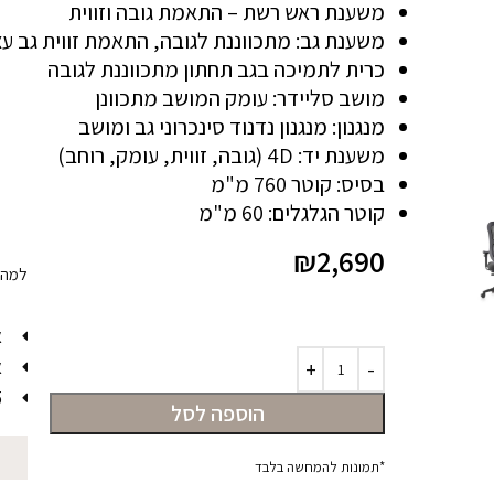
משענת ראש רשת – התאמת גובה וזווית
משענת גב: מתכווננת לגובה, התאמת זווית גב ע
כרית לתמיכה בגב תחתון מתכווננת לגובה
מושב סליידר: עומק המושב מתכוונן
מנגנון: מנגנון נדנוד סינכרוני גב ומושב
משענת יד: 4D (גובה, זווית, עומק, רוחב)
בסיס: קוטר 760 מ"מ
קוטר הגלגלים: 60 מ"מ
₪
2,690
למה ל
א
א
5 שנ
הוספה לסל
מ
*תמונות להמחשה בלבד