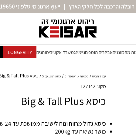
הובלה והרכבה לכל חלקי הארץ | ייעוץ ארגונומי טלפוני 072-3319650
ת מתכווננים
אביזרים תומכים
גיימינג
משרד אקטיבי
מותגים
LONGEVITY
כיסא Big & Tall Plus
עמוד הבית
כסאות אורטופדיים
כסאות Sitplus
מקט: 127142
כיסא Big & Tall Plus
כיסא גדול מרווח ונוח לישיבה ממושכת עד 24 שעות.
כושר נשיאה עד 200kg