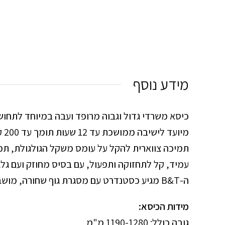
מידע נוסף
כיסא משרדי גדול וגבוה מרופד ועבה במיוחד לתחוש
מיועד לישיבה ממושכת עד 12 שעות תומך עד 200 ק"ג, כולל משענת צוואר. ל- B&T יש מנגנון סינכרוני מושב ומשענת.
תמיכה צווארית להקל על עומס משקל הגולגולת, תמי
עמיד, קל לתחזוקה ותפעול, עם בסיס מחוזק ועם גלגלים מסתובבים 360 מעלות עם גלגלי סיליקון לתנועה חל
ה-B&T מגיע כסטנדרט עם מסגרת גוף שחורה, מושב בריפוד בד בצבע שחור ומשענת רשת.
מידות הכיסא:
גובה כולל: 1190-1280 מ"מ