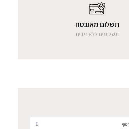
תשלום מאובטח
תשלומים ללא ריבית
סקי
רוני בר כרמני