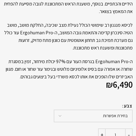
הידיים והכתפיים. בנוסף, משענת הראש המתכווננת לגובה מסייעת להפחית
את המאמץ בצוואר.
לכיסא מנגנון רב שימושי הכולל נעילת מצב שכיבה, החלקת מושב, מושב
הטיה סינכרון קדימה והתאמת גובה המושב, ה-Ergohuman Pro עור כולל
גם מערכת תמיכת גב תחתון אוטומטית עם כוונון מתח מדויק, זרועות
מתכווננות ומשענת ראש מתכווננת.
ה-Ergohuman Pro בגרסת העור עם 97% יכולת מיחזור, זמין במסגרת
שחורה או אפורה עם בסיס אלומיניום מלוטש ובגימור עור שחור או חום. מגוון
האביזרים שלו הופכים את אותו לכסא משרדי בעל ביצועים גבוהים.
₪
6,490
צבע