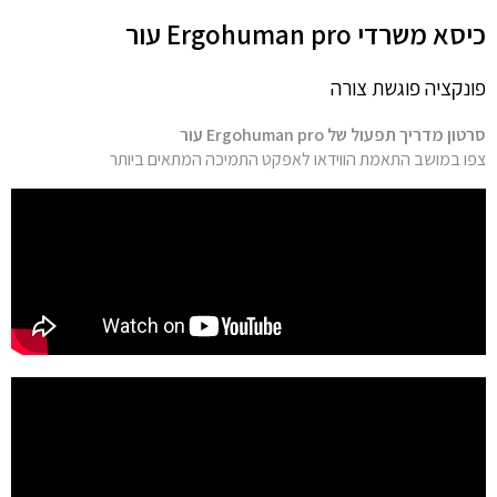
כיסא משרדי Ergohuman pro עור
פונקציה פוגשת צורה
סרטון מדריך תפעול של Ergohuman pro עור
צפו במושב התאמת הווידאו לאפקט התמיכה המתאים ביותר