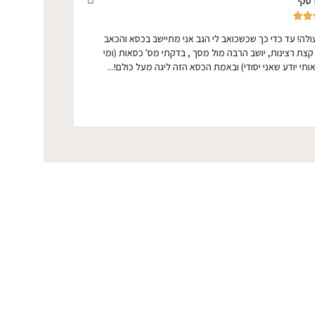
סקי
רוני בר כרמני







לה! עד כדי כך שכשכואב לי הגב אני מתיישב בכסא והכאב
הכסא הכי טוב שק
 קצת רצינות, יושב הרבה מול מסך , בדקתי מס' כסאות (ומי
שניתן להגיע אל
ותי יודע שאני יסודי) ובאמת הכסא הזה ליגה מעל כולם!...
החלפתי כל כך 
מחדש... קניתי 