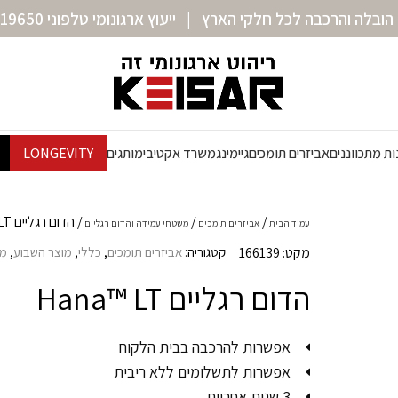
הובלה והרכבה לכל חלקי הארץ | ייעוץ ארגונומי טלפוני 072-3319650
ת מתכווננים
אביזרים תומכים
גיימינג
משרד אקטיבי
מותגים
LONGEVITY
הדום רגליים Hana™ LT
עמוד הבית
אביזרים תומכים
משטחי עמידה והדום רגליים
מקט: 166139
קטגוריה:
אביזרים תומכים
,
כללי
,
מוצר השבוע
,
מש
הדום רגליים Hana™ LT
אפשרות להרכבה בבית הלקוח
אפשרות לתשלומים ללא ריבית
3 שנות אחריות