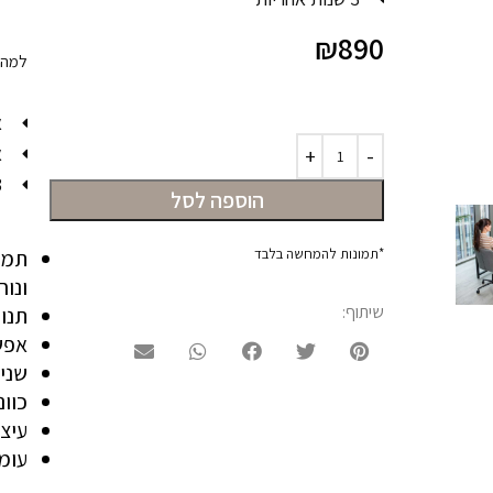
₪
890
למה ל
א
א
3 שנ
הוספה לסל
*תמונות להמחשה בלבד
תמיכ
ונוח
שיתוף:
תנו
אפש
שני 
כוונ
עיצ
עומד