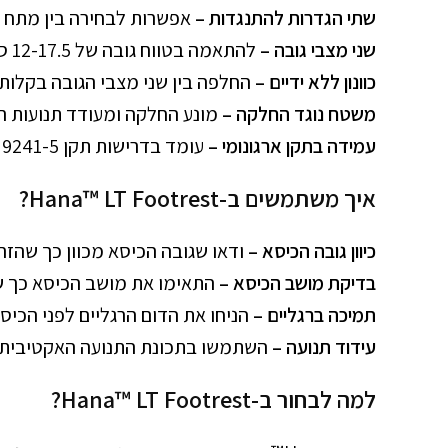
שתי הגדרות להתנגדות –
אפשרות לבחירה בין מתח 
שני מצבי גובה –
להתאמה בטווח גובה של 12-17.5 ס"מ במצב נמוך ו-17.8-21.8 ס"מ במצב גבוה
כוונון ללא ידיים –
החלפה בין שני מצבי הגובה בקלות ב
משטח נוגד החלקה –
מונע החלקה ומעודד תנועות רג
עמידה בתקן ארגונומי –
עומד בדרישות תקן EN ISO 9241-5 למשטחי עבודה משרדיים
איך משתמשים ב-Hana™ LT Footrest?
כיוון גובה הכיסא –
ודאו שגובה הכיסא מכוון כך שהזרו
בדיקת מושב הכיסא –
התאימו את מושב הכיסא כך שהרגליים 
תמיכה ברגליים –
הניחו את הדום הרגליים לפני הכיס
עידוד תנועה –
השתמשו בתכונת התנועה האקטיבית לע
למה לבחור ב-Hana™ LT Footrest?