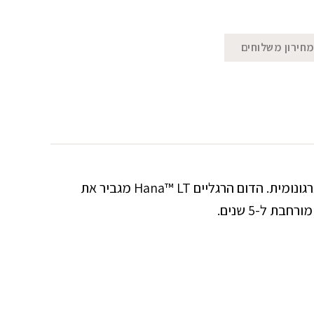
חירון משלוחים
הדום הרגליים Hana™ LT של המותג Fellowes מעניק תמיכה מושלמת לרגליים ומעודד תנועה לשיפור היציבה הארגונומית. הדום הרגליים Hana™ LT מגביר את