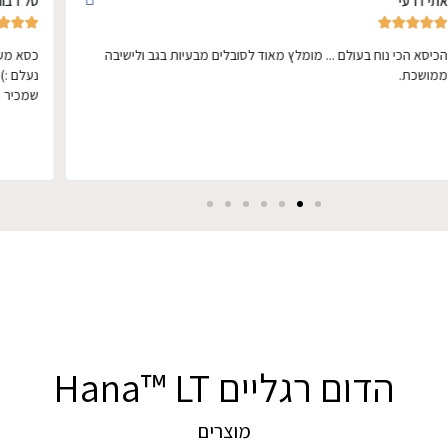
אתי דרעי
טל דבור








הכיסא הכי נוח בעולם ... מומלץ מאוד לסובלים מבעיות בגב ולישיבה
כסא מעו
ממושכת.
נעלם :)
שמכיר א
הדום רגליים Hana™ LT
מוצרים