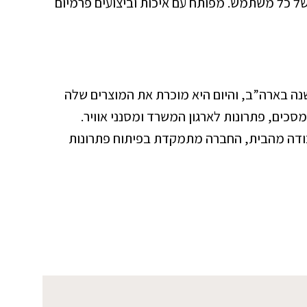
בה של כל משתמש. מפותח עם איכות וביצועים פרמיום
פלואז (Fellowes) היא חברה גדולה וותיקה שמייצרת ציוד משרדי איכותי. החברה הוקמה לפני יותר מ-100 שנה בארה”ב, והיום היא מוכרת את המוצרים שלה
סכים, פתרונות לארגון המשרד ומסנני אוויר.
עבודה מהבית, החברה מתמקדת בפיתוח פתרונות