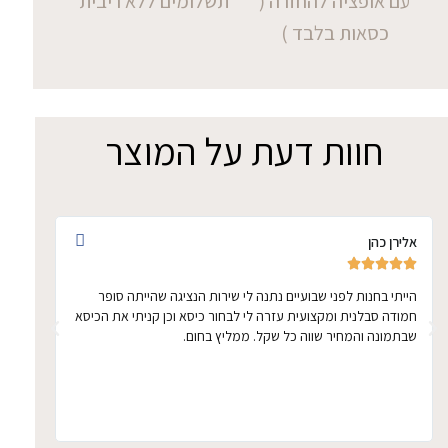
עם אופציה להחזרה (
תשלומים ללא ריבית
כסאות בלבד )
חוות דעת על המוצר
אלירן כהן
אתי ד








הייתי בחנות לפני שבועיים נתנה לי שירות הנציגה שהייתה סופר
הכיסא 
חמודה סבלנית ומקצועית עזרה לי לבחור כיסא וכן קניתי את הכיסא
ממושכ
שבתמונה והמחיר שווה כל שקל. ממליץ בחום.