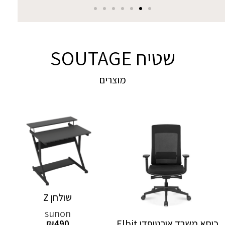
שטיח SOUTAGE
מוצרים
שולחן Z
sunon
₪
490
כיסא משרד אורטופדי Elbit