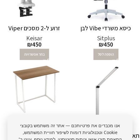
כיסא משרדי Vibe לבן
זרוע ל-2 מסכים Viper
Keisar
Sitplus
₪
450
₪
450
הוספה לסל
בחר אפשרויות
שולחן עבודה מתקפל
אנו מכבדים את פרטיותכם — אתר זה משתמש בקובצי
sunon
Cookie וטכנולוגיות דומות לשיפור חוויית המשתמש,
₪
490
תאורת לד שולחנית מתקדמת
התאמת תוכן אישי וניתוח סטטיסטי. למידע נוסף, עיינו ב־