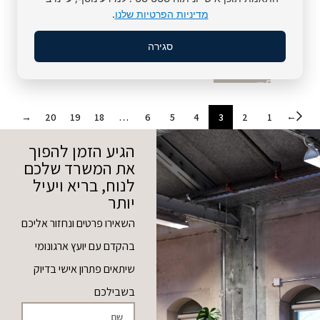
עם מטען אלחוטי
הוספה לסל
מדיניות הפרטיות שלנו
.
Keisar
₪
490
סגירה
הוספה לסל
←
→
20
19
18
…
6
5
4
3
2
1
הגיע הזמן להפוך
את המשרד שלכם
לנוח, בריא ויעיל
יותר
השאירו פרטים ונחזור אליכם
בהקדם עם יועץ ארגונומי
שיתאים פתרון אישי בדיוק
בשבילכם