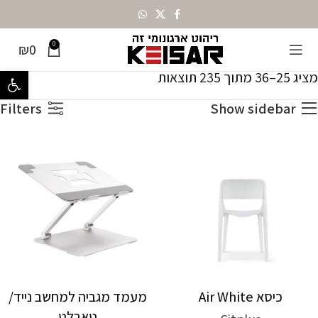
0
₪
0
עמוד הבית
כל המוצרים
עמוד 3
מציג 25–36 מתוך 235 תוצאות
פתח סרגל נ
Filters
Show sidebar
כיסא Air White
מעמד מגביה למחשב נייד/
טאבלט