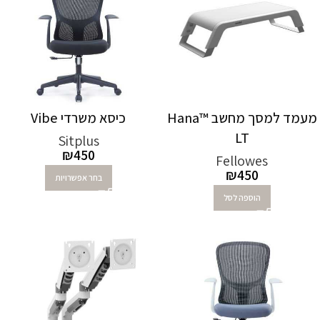
מעמד למסך מחשב Hana™
כיסא משרדי Vibe
LT
Sitplus
₪
450
Fellowes
₪
450
בחר אפשרויות
הוספה לסל