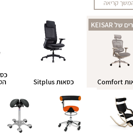
רגונומיים פותחו ע"מ לאזן את הגוף האנושי במהלך העבו
משך קריאה
ארגונומי איכותי יבטיח תמיכה מלאה לכל הגוף ויאפשר י
כסאות ארגונומיים וכסאות אורטופדיים חדישים, המיוצרים
של KEISAR
גונומי, כסא ארגונומי משרדי, כסאות ברכיים ועוד. צוו
ארגונומי או כסא מחשב ארגונומי תוך התאמה מלאה לצרכ
לנות והרבה ניסיון.
ונומי לישיבה ממושכת מסייע בהקלה על כאבים ואף מגד
כסאות 
זה מוכח מחקרית). הנכם מוזמנים אל אולם התצוגה של ר
Comfor
כסאות Sitplus
הס
רגונומיים, המחולקים לפי מותגים מובילים וארצות ייצו
" בתחום.