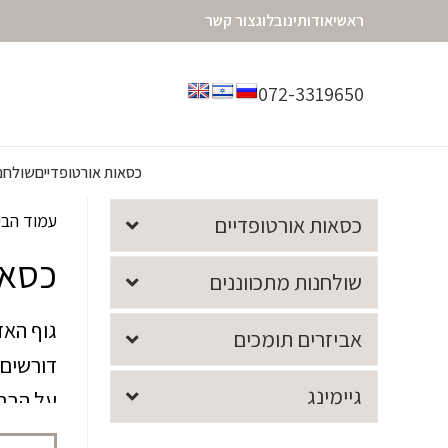
ראשי
אודותינו
בלוג
צור קשר
072-3319650
כסאות אורטופדיים
שולחנו
עמוד הב
כסאות אורטופדיים
כסאו
שולחנות מתכווננים
גוף האד
אביזרים תומכים
דורשים 
גיימינג
על הברי