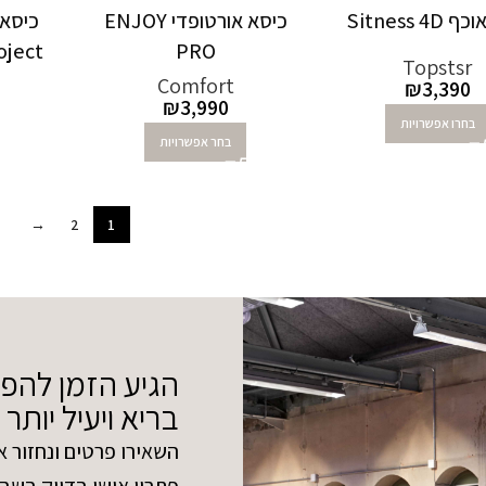
Sitness 4
כיסא אורטופדי ENJOY
כיסא 
oject
PRO
Topstsr
Comfort
₪
3,390
₪
3,990
בחרו אפשרויות
בחר אפשרויות
→
2
1
הגיע הזמן להפ
בריא ויעיל יותר
השאירו פרטים ונחזור א