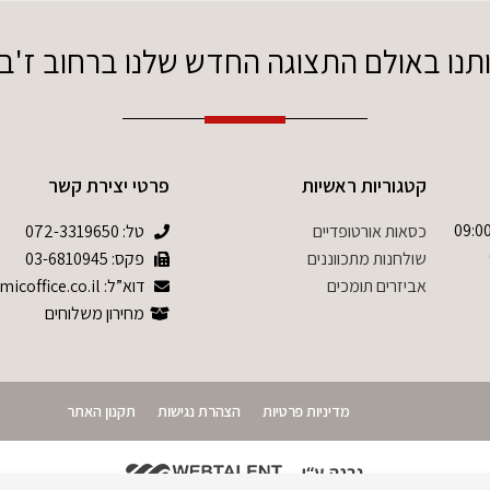
ו באולם התצוגה החדש שלנו ברחוב ז'בוטינסקי 
קטגוריות ראשיות
פרטי יצירת קשר
09:00-17:0 שישי 09:00-
כסאות אורטופדיים
טל:
072-3319650
שולחנות מתכווננים
פקס: 03-6810945
אביזרים תומכים
דוא”ל: info@ergonomicoffice.co.il
מחירון משלוחים
מדיניות פרטיות
הצהרת נגישות
תקנון האתר