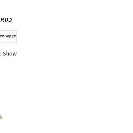
כסאות er
סנן קטגוריית
Show