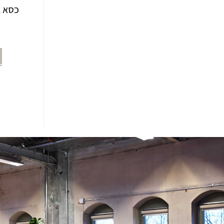
כסא אוכף D