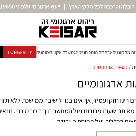
הובלה והרכבה לכל חלקי הארץ | ייעוץ ארגונומי טלפוני 072-3319650
ת מתכווננים
אביזרים תומכים
גיימינג
משרד אקטיבי
מותגים
LONGEVITY
ית
כסאות ארגונומיים
ת ארגונומיים
ם הינו חזק ועמיד, אך אינו בנוי לישיבה ממושכת ללא תזו
מאיתנו שעות מרובות מול המחשב תוך ריכוז מירבי. תנאי
אות הכללית ועל תפוקת העבודה.