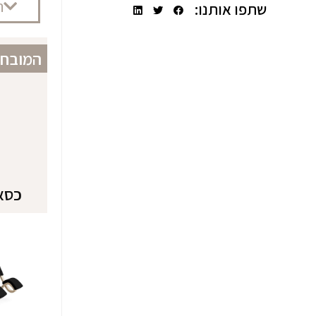
כסאות א
ה
שתפו אותנו:
רק כסא 
ושיווק 
המובחרים 
מחשב אר
מנהלים 
הרבה סב
כסא ארג
במשרד (
כסאות t
כסאות א
האחרונה