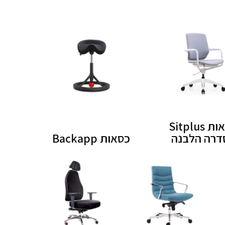
דה. לא כל כסא משרדי תומך בגוף כמו שצריך.
שיבה ממושכת. רהיטי קיסר מתמחים בייבוא
 בטכנולוגיה פורצת דרך מחומרים מיוחדים: כסא
ת המומחים שלנו ישמח לסייע לכם בבחירת כסא
ים הספציפיים שלכם. ייעוץ מקצועי אישי עם
יל בצורה מורגשת את תפוקת העבודה בבית או
Sitplus
היטי קיסר ע"מ להתרשם ממגוון גדול של
דרה הלבנה
כסאות Backapp
ר. אצלנו תמצאו את הדגמים שהם "המילה