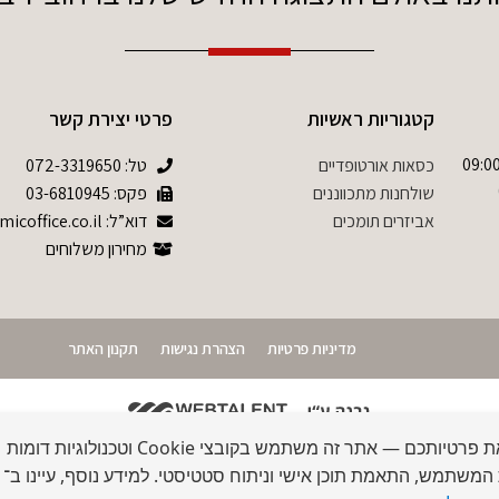
קטגוריות ראשיות
פרטי יצירת קשר
09:00-17:0 שישי 09:00-
כסאות אורטופדיים
טל:
072-3319650
שולחנות מתכווננים
פקס: 03-6810945
אביזרים תומכים
דוא”ל: info@ergonomicoffice.co.il
מחירון משלוחים
מדיניות פרטיות
הצהרת נגישות
תקנון האתר
אנו מכבדים את פרטיותכם — אתר זה משתמש בקובצי Cookie וטכנולוגיות דומות
 המשתמש, התאמת תוכן אישי וניתוח סטטיסטי. למידע נוסף, עיינו ב־