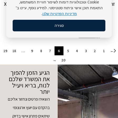
Cookie וטכנולוגיות דומות לשיפור חוויית המשתמש,
זרוע כפולה עם שקעים דגם
זרוע רב מפרקית למסך XL
התאמת תוכן אישי וניתוח סטטיסטי. למידע נוסף, עיינו ב־
Cobra
Keisar
מדיניות הפרטיות שלנו
.
₪
750
Keisar
₪
750
סגירה
הוספה לסל
הוספה לסל
←
19
18
…
9
8
7
6
5
4
3
2
1
→
20
הגיע הזמן להפוך
את המשרד שלכם
לנוח, בריא ויעיל
יותר
השאירו פרטים ונחזור אליכם
בהקדם עם יועץ ארגונומי
שיתאים פתרון אישי בדיוק