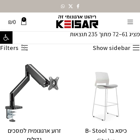
0
₪
0
עמוד הבית
כל המוצרים
עמוד 6
מציג 61–72 מתוך 235 תוצאות
פתח סרגל נ
Filters
Show sidebar
כיסא בר B- Stool
זרוע ארגונומית למסכים
גדולים