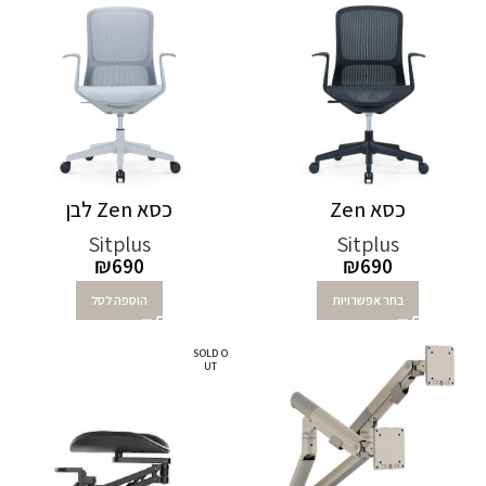
כסא Zen
כסא Zen לבן
Sitplus
Sitplus
₪
690
₪
690
בחר אפשרויות
הוספה לסל
SOLD O
UT