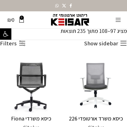
0
₪
0
עמוד הבית
כל המוצרים
עמוד 9
מציג 97–108 מתוך 235 תוצאות
פתח סרגל נ
Filters
Show sidebar
כיסא משרד אורטופדי 226
כיסא משרדי Fiona