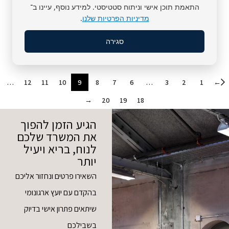
Bold
Plus
התאמת תוכן אישי וניתוח סטטיסטי. למידע נוסף, עיינו ב־
מדיניות הפרטיות שלנו
.
Sitplus
Sitplus
₪
1,390
₪
1,390
סגירה
הוספה לסל
הוספה לסל
←
…
12
11
10
9
8
7
6
…
3
2
1
→
20
19
18
הגיע הזמן להפוך
את המשרד שלכם
לנוח, בריא ויעיל
יותר
השאירו פרטים ונחזור אליכם
בהקדם עם יועץ ארגונומי
שיתאים פתרון אישי בדיוק
בשבילכם