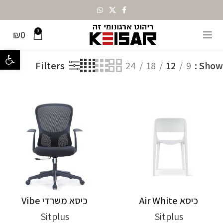
0
₪
0
מציג 1–12 מתוך 40 תוצאות
עמוד הבית
מותגים
Sitplus
פתח סרגל נ
Filters
24
18
12
9
Show
כיסא Air White
כיסא משרדי Vibe
Sitplus
Sitplus