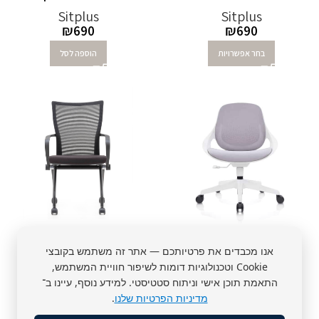
Sitplus
Sitplus
₪
690
₪
690
בחר אפשרויות
הוספה לסל
כיסא משרד Moon
כיסא משרד לפגישות
אנו מכבדים את פרטיותכם — אתר זה משתמש בקובצי
Meeting
Sitplus
Cookie וטכנולוגיות דומות לשיפור חוויית המשתמש,
₪
760
Sitplus
התאמת תוכן אישי וניתוח סטטיסטי. למידע נוסף, עיינו ב־
₪
890
מדיניות הפרטיות שלנו
.
הוספה לסל
הוספה לסל