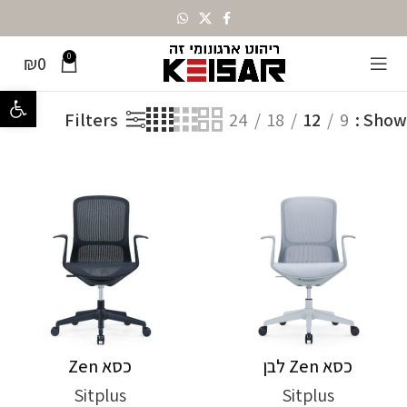
0
₪
0
מציג 1–12 מתוך 40 תוצאות
עמוד הבית
מותגים
Sitplus
פתח סרגל נ
Filters
24
18
12
9
Show
כסא Zen לבן
כסא Zen
Sitplus
Sitplus