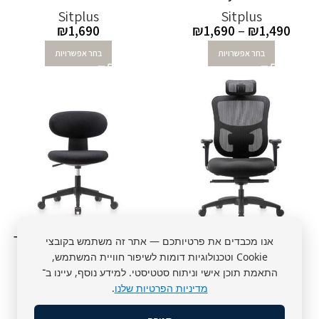
Sitplus
Sitplus
₪
1,690
₪
1,690
–
₪
1,490
בחר אפשרויות
בחר אפשרויות
כיסא Big & Tall Plus
כיסא משרדי NIKO שחור
אנו מכבדים את פרטיותכם — אתר זה משתמש בקובצי
Cookie וטכנולוגיות דומות לשיפור חוויית המשתמש,
Sitplus
Sitplus
התאמת תוכן אישי וניתוח סטטיסטי. למידע נוסף, עיינו ב־
₪
990
₪
2,690
מדיניות הפרטיות שלנו
.
הוספה לסל
הוספה לסל