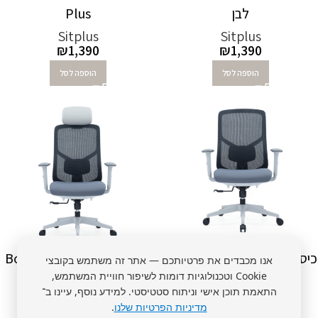
לבן
Plus
Sitplus
Sitplus
₪
1,390
₪
1,390
הוספה לסל
הוספה לסל
כיסא משרדי אורטופדי White
כיסא משרדי אורתופדי Bold
אנו מכבדים את פרטיותכם — אתר זה משתמש בקובצי
Cookie וטכנולוגיות דומות לשיפור חוויית המשתמש,
Bold
כולל משענת ראש
התאמת תוכן אישי וניתוח סטטיסטי. למידע נוסף, עיינו ב־
Sitplus
Sitplus
מדיניות הפרטיות שלנו
.
₪
1,490
₪
1,390