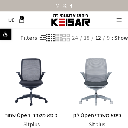
0
₪
0
מציג 13–24 מתוך 40 תוצאות
עמוד הבית
מותגים
Sitplus
פתח סרגל נ
Filters
24
18
12
9
Show
כיסא משרדי Open לבן
כיסא משרדי Open שחור
Sitplus
Sitplus