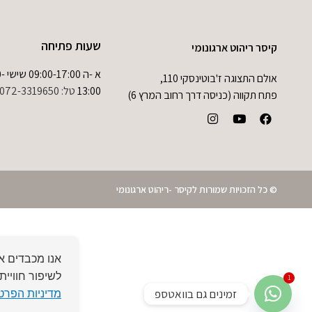
שעות פתיחה
קיסר ריהוט ארגונומי
א -ה 0
אולם התצוגה ז'בוטינסקי 110,
13:00
טל:
072-3319650
פתח תקווה (כניסה דרך רחוב המרץ 6)
© כל הזכויות שמורות לקיסר -ריהוט ארגונומי
לשיפור חוויית
1
מדיניות הפרטי
זמינים גם בוואטספ