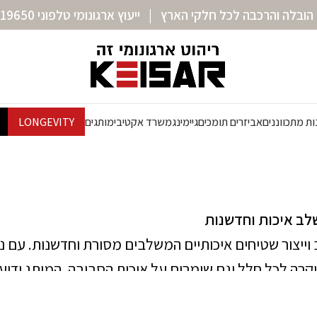
הובלה והרכבה לכל חלקי הארץ | ייעוץ ארגונומי טלפוני 072-3319650
ת מתכווננים
אביזרים תומכים
גיימינג
משרד אקטיבי
מותגים
LONGEVITY
 מוסיפים מגע של יוקרה לכל חלל וגם שומרים על איכות הסביבה. המו
וחות, אסתטיקה וערכים ירוקים.