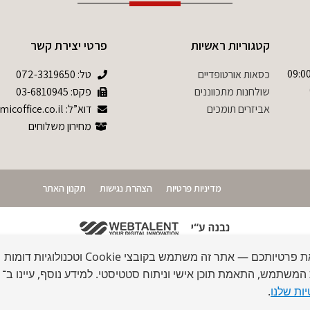
קטגוריות ראשיות
פרטי יצירת קשר
09:00-17:0 שישי 09:00-
כסאות אורטופדיים
טל:
072-3319650
שולחנות מתכווננים
פקס: 03-6810945
אביזרים תומכים
דוא”ל: info@ergonomicoffice.co.il
מחירון משלוחים
מדיניות פרטיות
הצהרת נגישות
תקנון האתר
אנו מכבדים את פרטיותכם — אתר זה משתמש בקובצי Cookie וטכנולוגיות דומות
 המשתמש, התאמת תוכן אישי וניתוח סטטיסטי. למידע נוסף, עיינו ב־
ות שלנו
.