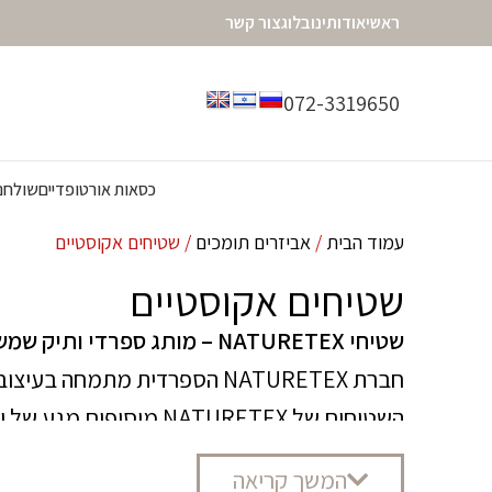
ראשי
אודותינו
בלוג
צור קשר
072-3319650
כסאות אורטופדיים
שולחנו
עמוד הבית
אביזרים תומכים
שטיחים אקוסטיים
שטיחים אקוסטיים
שטיחי NATURETEX – מותג ספרדי ותיק שמשלב איכות וחדשנות
השטיחים של NATURETEX
במיוחד לבתים ומשרדים המעוניינים לשלב בין נ
המשך קריאה